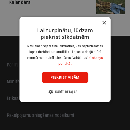
Kalendārs
×
Lai turpinātu, lūdzam
piekrist sīkdatnēm
Mēs izmantojam tikai sīkdatnes, kas nepieciešamas
lapas darbībai un analītikai. Lapas kreisajā stūrī
sīkdatņu
vienmēr var mainīt piekrišanu. Vairāk lasi
politikā.
Par IR
PIEKRIST VISĀM
Manifests
RĀDĪT DETAĻAS
Ētikas kodekss
Pakalpojumu sniegšanas noteikumi