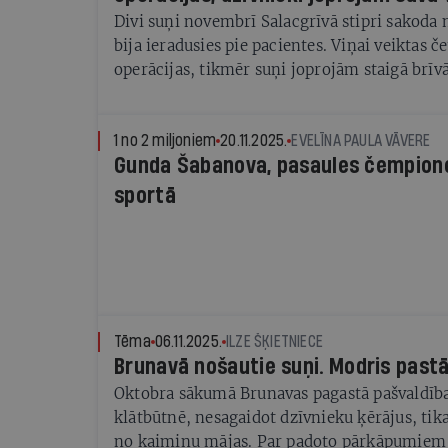
Divi suņi novembrī Salacgrīvā stipri sakoda
bija ieradusies pie pacientes. Viņai veiktas 
operācijas, tikmēr suņi joprojām staigā brīvā
tikai ar elektrosētu
1 no 2 miljoniem
20.11.2025.
EVELĪNA PAULA VĀVERE
Gunda Šabanova, pasaules čempione kamanu suņu
sportā
Tēma
06.11.2025.
ILZE ŠĶIETNIECE
Brunavā nošautie suņi. Modris past
Oktobra sākumā Brunavas pagastā pašvaldība
klātbūtnē, nesagaidot dzīvnieku ķērājus, tika
no kaimiņu mājas. Par padoto pārkāpumiem a