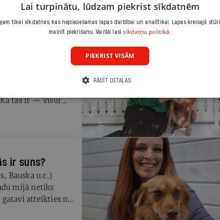
Lai turpinātu, lūdzam piekrist sīkdatnēm
am tikai sīkdatnes, kas nepieciešamas lapas darbībai un analītikai. Lapas kreisajā stūr
sīkdatņu politikā.
mainīt piekrišanu. Vairāk lasi
PIEKRIST VISĀM
ežāk redzam mīluļus
RĀDĪT DETAĻAS
— lielveikalā,
Kā tas ir — visur
uņu saimnieki
s ir suns?
s, Bauska u.c.)
adu mijā netiks
 gatavi atteikties no
 jau iepriekš bija