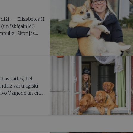
un veterinārais
s būt atbildīgiem un
tu tā nekontrolētu
 diži — Elizabetes II
anās tiek nosacīti
 (un īskājainie!)
āmpulku Skotijas
ības saites, bet
ndrīz vai traģiski
īvo Vaiņodē un citu