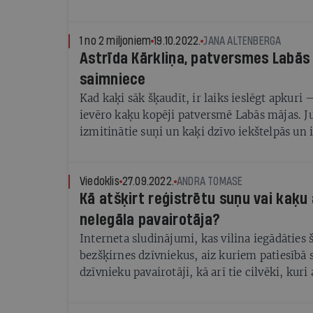
mutiski vienojusies, ka svētku salūtus nerīko
uguņošana šogad bija tikai Ogrē, bet, tuvojo
vakaram, arī Ventspils ir paziņojusi, ka salū
1 no 2 miljoniem
19.10.2022.
JANA ALTENBERGA
ka šajās pilsētās, visticamāk, būs arī pārbie
Astrīda Kārkliņa, patversmes Labās
suņi. Turklāt, ja pašvaldība nerīkos organiz
saimniece
vēl nenozīmē, ka individuāli svinētāji vai li
Kad kaķi sāk šķaudīt, ir laiks ieslēgt apkuri
kompānijas neizlems par labu salūtam, lai gan
ievēro kaķu kopēji patversmē Labās mājas. J
biedē dzīvniekus, piesārņo dabu, turklāt šog
izmitinātie suņi un kaķi dzīvo iekštelpās un i
iepriekšējiem gadiem Latvijā ir tūkstošiem c
siltuma, tāpēc patversmes dibinātāja un sai
kuriem dzimtenē piedzīvotais ir atstājis spē
Kārkliņa ir pateicīga, ka arī šogad ar sabiedr
traumas. Ja cilvēki ir spējīgi saprast situācij
Bigbank ziedojis piecus tūkstošus eiro granu
Viedoklis
27.09.2022.
ANDRA TOMASE
citādāk.
Kā atšķirt reģistrētu suņu vai kaķu
akcija norisinās jau piecus gadus — izmanto
#laiBigbankZiedo, cilvēki soctīklos dalās a
nelegāla pavairotāja?
bildēm, bet banka dod līdzekļus.
Interneta sludinājumi, kas vilina iegādāties 
bezšķirnes dzīvniekus, aiz kuriem patiesībā s
dzīvnieku pavairotāji, kā arī tie cilvēki, kuri
šādiem piedāvājumiem, ir viens no iemesliem
gan daudz klaiņojošu dzīvnieku, gan pārpild