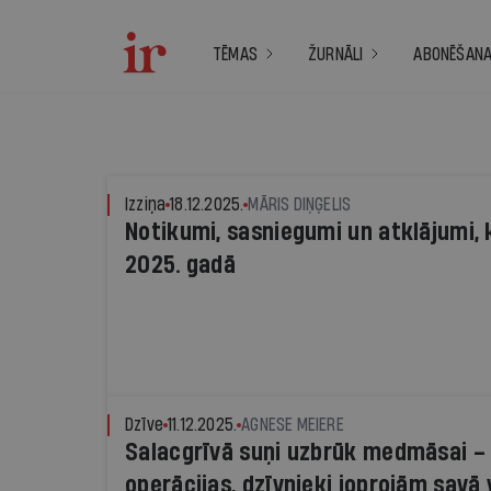
TĒMAS
ŽURNĀLI
ABONĒŠAN
Izziņa
18.12.2025.
MĀRIS DIŅĢELIS
Notikumi, sasniegumi un atklājumi, 
2025. gadā
Dzīve
11.12.2025.
AGNESE MEIERE
Salacgrīvā suņi uzbrūk medmāsai – I
operācijas, dzīvnieki joprojām savā 