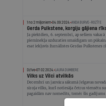
policijas priekšnieks, bet nozieguma gaita un 
motīvi joprojām nav skaidri — krimināllietu
policija
1 no 2 miljoniem
04.09.2024.
ANDA BURVE-ROZĪTE
Gerda Pulkstene, korgiju gājiena rīk
Ja piektdien, 6. septembrī, ap sešiem vakarā 
pieminekļa uzduraties smaidīgam un pūkain
esat iekļuvis žurnālistes Gerdas Pulkstenes r
gājienā! Gerda to izdomāja par godu visilgāk 
monarha, karalienes Elizabetes II piemiņai.
karalienei visu mūžu apkārt dancoja šie dzīve
Pagājušā gada rudenī tie viņu pavadīja arī pē
Dzīve
07.02.2024.
LAURA DUMBERE
Vilks uz Vilci atvilkās
Decembrī un janvāra sākumā Jelgavas novada
siroja vilks, kurš notiesāja četrus viensētu s
pagaidām nav nomedīts, tomēr šis gadījums 
cilvēku, vilku un suņu sarežģītajām attiecīb