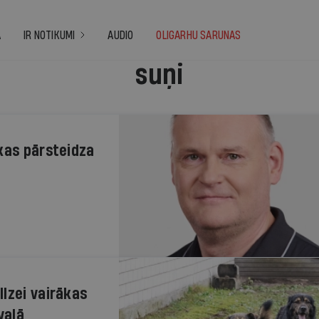
A
IR NOTIKUMI
AUDIO
OLIGARHU SARUNAS
suņi
kas pārsteidza
lzei vairākas
vaļā