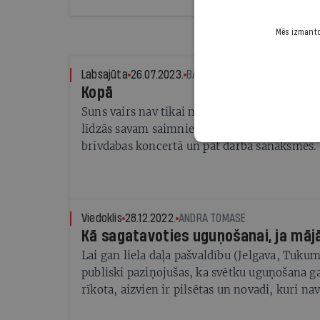
Mēs izmantoj
Labsajūta
26.07.2023.
BAIBA LITVINA, SPECIĀLI IR
Kopā
Suns vairs nav tikai mājas sargs. Aizvien bi
līdzās savam saimniekam arī ikdienas gaitās 
brīvdabas koncertā un pat darba sanāksmēs. 
ņemt četrkājaino draugu līdzi, stāsta divi s
Viedoklis
28.12.2022.
ANDRA TOMASE
Kā sagatavoties uguņošanai, ja mājā
Lai gan liela daļa pašvaldību (Jelgava, Tukum
publiski paziņojušas, ka svētku uguņošana g
rīkota, aizvien ir pilsētas un novadi, kuri nav
šīs tradīcijas. Latvijas Lielo pilsētu asociācija