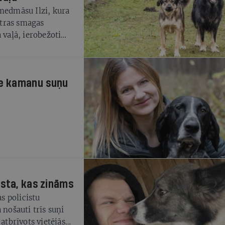
 medmāsu Ilzi, kura
četras smagas
 vaļā, ierobežoti
āsta, kas zināms
s policistu
 nošauti trīs suņi
tbrīvots vietējās