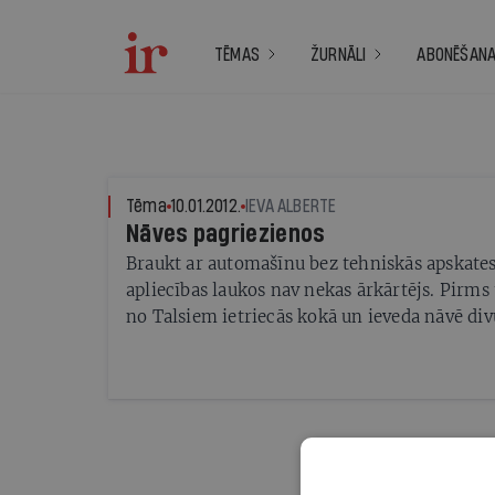
TĒMAS
ŽURNĀLI
ABONĒŠAN
Tēma
10.01.2012.
IEVA ALBERTE
Nāves pagriezienos
Braukt ar automašīnu bez tehniskās apskates
apliecības laukos nav nekas ārkārtējs. Pirms
no Talsiem ietriecās kokā un ieveda nāvē div
Jaungada naktī Krāslavas pusē līdzīga braukš
lielākā traģēdijā - gāja bojā septiņi jaunieš
pārdzīvojumiem sirds apstājās mirušās mei