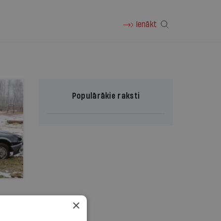
Ienākt
Populārākie raksti
×