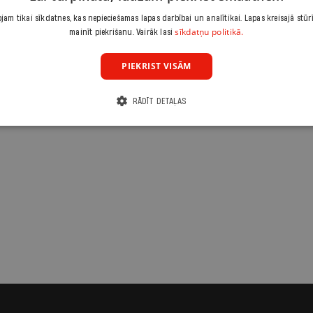
am tikai sīkdatnes, kas nepieciešamas lapas darbībai un analītikai. Lapas kreisajā stūr
sīkdatņu politikā.
mainīt piekrišanu. Vairāk lasi
PIEKRIST VISĀM
RĀDĪT DETAĻAS