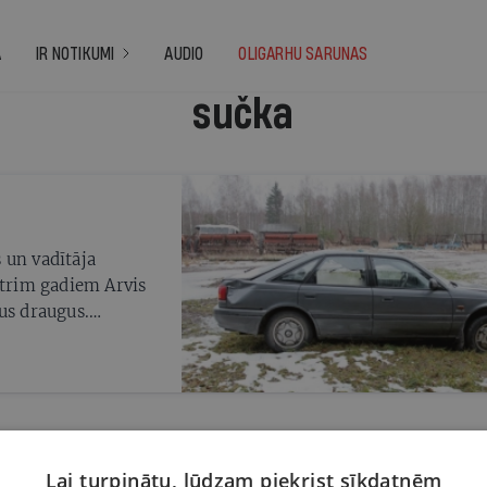
A
IR NOTIKUMI
AUDIO
OLIGARHU SARUNAS
sučka
 un vadītāja
 trim gadiem Arvis
us draugus.
ana izvērtās vēl
i. Dienu pēc bērēm no
tenes vecmāmiņai
Lai turpinātu, lūdzam piekrist sīkdatnēm