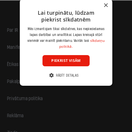
×
Lai turpinātu, lūdzam
piekrist sīkdatnēm
Mēs izmantojam tikai sīkdatnes, kas nepieciešamas
Par IR
lapas darbībai un analītikai. Lapas kreisajā stūrī
sīkdatņu
vienmēr var mainīt piekrišanu. Vairāk lasi
politikā.
Manifests
PIEKRIST VISĀM
Ētikas kodekss
RĀDĪT DETAĻAS
Pakalpojumu sniegšanas noteikumi
Privātuma politika
Reklāma