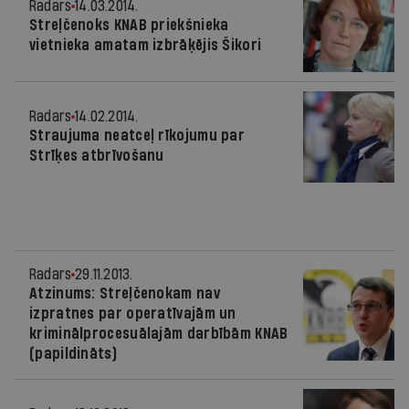
Radars
14.03.2014.
Streļčenoks KNAB priekšnieka
vietnieka amatam izbrāķējis Šikori
Radars
14.02.2014.
Straujuma neatceļ rīkojumu par
Strīķes atbrīvošanu
Radars
29.11.2013.
Atzinums: Streļčenokam nav
izpratnes par operatīvajām un
kriminālprocesuālajām darbībām KNAB
(papildināts)