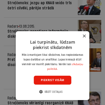
Streļčenoks: jezgu ap KNAB veido trīs
četri cilvēki, pārējie strādā
Radars
13.08.2015.
Streļčenoks: nepatiesa informācija
×
diskreditē KNAB
Lai turpinātu, lūdzam
piekrist sīkdatnēm
Radars
21.11.2014.
Mēs izmantojam tikai sīkdatnes, kas nepieciešamas
Pret Strīķi ierosināta vēl viena
lapas darbībai un analītikai. Lapas kreisajā stūrī
sīkdatņu
disciplinārlieta
vienmēr var mainīt piekrišanu. Vairāk lasi
politikā.
PIEKRIST VISĀM
RĀDĪT DETAĻAS
Radars
05.09.2014.
Streļčenoks vērienīgi reorganizē KNAB