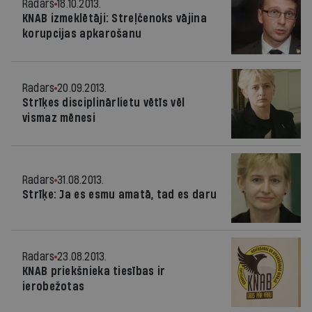
Radars
18.10.2013.
KNAB izmeklētāji: Streļčenoks vājina
korupcijas apkarošanu
Radars
20.09.2013.
Strīķes disciplinārlietu vētīs vēl
vismaz mēnesi
Radars
31.08.2013.
Strīķe: Ja es esmu amatā, tad es daru
Radars
23.08.2013.
KNAB priekšnieka tiesības ir
ierobežotas