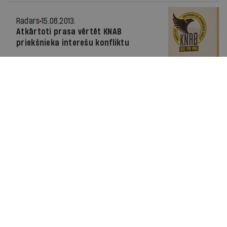
Radars
15.08.2013.
Atkārtoti prasa vērtēt KNAB
priekšnieka interešu konfliktu
Radars
13.08.2013.
KNAB priekšnieks ierosina
disciplinārlietu pret Strīķi
Radars
08.08.2013.
Streļčenoks atceļ KNAB Ētikas
komisiju