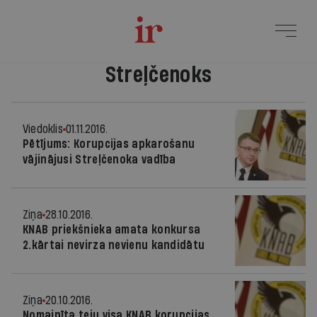
Streļčenoks
Viedoklis
01.11.2016.
Pētījums: Korupcijas apkarošanu
vājinājusi Streļčenoka vadība
Ziņa
28.10.2016.
KNAB priekšnieka amata konkursa
2.kārtai nevirza nevienu kandidātu
Ziņa
20.10.2016.
Nomainīta teju visa KNAB korupcijas