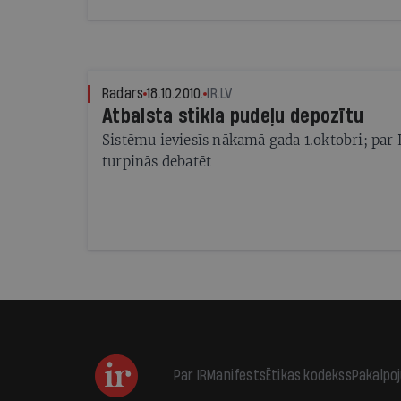
no tās būtu ieguvumi?
Radars
18.10.2010.
IR.LV
Atbalsta stikla pudeļu depozītu
Sistēmu ieviesīs nākamā gada 1.oktobri; pa
turpinās debatēt
Par IR
Manifests
Ētikas kodekss
Pakalpo