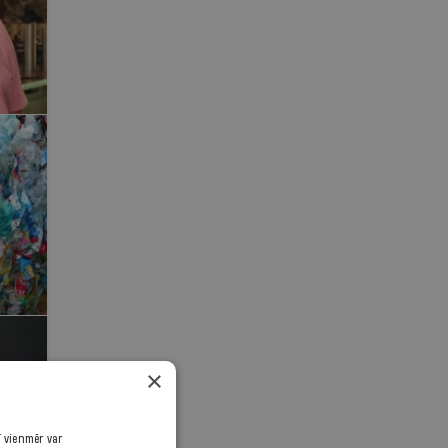
×
ī vienmēr var