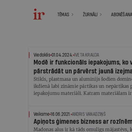
TĒMAS
ŽURNĀLI
ABONĒŠAN
Viedoklis
01.04.2024.
IVETA KRAUJA
Modē ir funkcionāls iepakojums, ko v
pārstrādāt un pārvērst jaunā izejma
Stikls, plastmasa un alumīnijs šodien dominē
ikdienā labi zināmie pārtikas un nepārtikas
iepakojumu materiāli. Katram materiālam ir 
un augsti izmantošanas rādītāji, tāpēc tik āt
to izmantošanas produktu iepakošanai un ti
veikalu plauktos un mūsu iepirkumu grozos. T
Veiksme
16.06.2021.
ANDRIS VANADZIŅŠ
Apiņots ģimenes bizness ar rozīnē
patērētāju ērtības un produktu ražošanas spe
izmantos tikpat plaši vismaz līdz 2030. gadam
Madonas alus ir kā tāds omulīgs mājastēvs, 