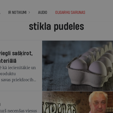
A
IR NOTIKUMI
AUDIO
OLIGARHU SARUNAS
stikla pudeles
iegli sašķirot,
teriālā
 kā iecienītākie un
 produktu
savas priekšrocības
ri neatvadīsimies no
e turpinās nonākt
iek lēsts, ka
m
cifikas labad tos
, bet pašlaik aktīvi
kurš necenšas viesus