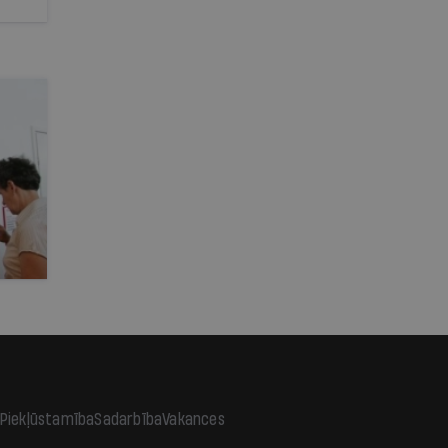
Piekļūstamība
Sadarbība
Vakances