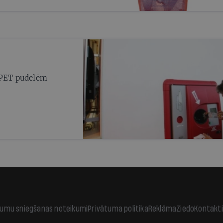
r PET pudelēm
jumu sniegšanas noteikumi
Privātuma politika
Reklāma
Ziedo
Kontakti