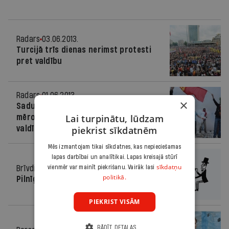
Radars
03.06.2013.
Turcijā trīs dienas nerimst protesti
pret valdību
Radars
01.06.2013.
×
Sadursmes Stambulā pāraug valsts
Lai turpinātu, lūdzam
mēroga protestos pret islāmistu
valdību
piekrist sīkdatnēm
Mēs izmantojam tikai sīkdatnes, kas nepieciešamas
lapas darbībai un analītikai. Lapas kreisajā stūrī
sīkdatņu
Brīvdienas
vienmēr var mainīt piekrišanu. Vairāk lasi
24.04.2013.
politikā.
Pilnīga laime!
PIEKRIST VISĀM
RĀDĪT DETAĻAS