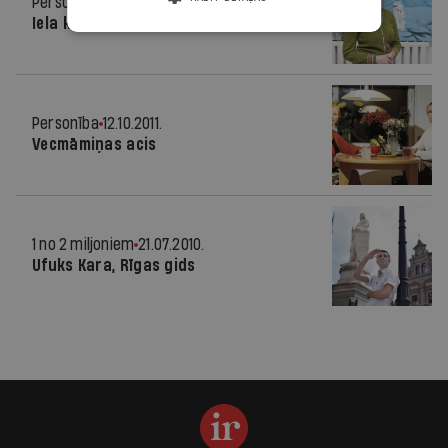
Personība
02.11.2011.
Iela kā mēle
Personība
12.10.2011.
Vecmāmiņas acis
1 no 2 miljoniem
21.07.2010.
Ufuks Kara, Rīgas gids