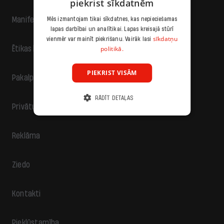
piekrist sīkdatnēm
Manifests
Mēs izmantojam tikai sīkdatnes, kas nepieciešamas
lapas darbībai un analītikai. Lapas kreisajā stūrī
sīkdatņu
vienmēr var mainīt piekrišanu. Vairāk lasi
politikā.
Ētikas kodekss
PIEKRIST VISĀM
Pakalpojumu sniegšanas noteikumi
RĀDĪT DETAĻAS
Privātuma politika
Reklāma
Ziedo
Kontakti
Piekļūstamība