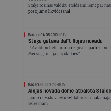
Staķe rosinās valdību steidzami lemt par na
postījumu likvidēšanai
Radars
04.08.2010.
IR.LV
Staķe gatava dalīt Rojas novadu
Pašvaldību lietu ministre guvusi pārliecību, 
Mērsragam “jāļauj šķirties”
Radars
16.06.2010.
IR.LV
Alojas novada dome atbalsta Staice
Jauno novadu varētu veidot līdz ar nākamaj
vēlēšanām