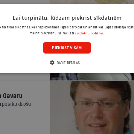
Lai turpinātu, lūdzam piekrist sīkdatnēm
am tikai sīkdatnes, kas nepieciešamas lapas darbībai un analītikai. Lapas kreisajā stūr
sīkdatņu politikā.
mainīt piekrišanu. Vairāk lasi
celes
PIEKRIST VISĀM
ātu strīda, ne
RĀDĪT DETAĻAS
n Gavaru
turpmāku drošu