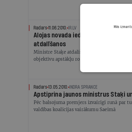
Mēs izmantoj
Radars
11.06.2010.
IR.LV
Alojas novada iedzīvotāji ir par Stai
atdalīšanos
Ministre Staķe atdalīšanos uzskata par deput
objektīvu apstākļu rosinātu
Radars
13.05.2010.
INDRA SPRANCE
Apstiprina jaunos ministrus Staķi u
Pēc balsojuma premjers izvairīgi runā par 
valdības koalīcijas vairākumu Saeimā