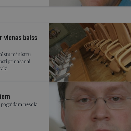
ar vienas balss
balstu ministru
pstiprināšanai
taķi
riem
s pagaidām nesola