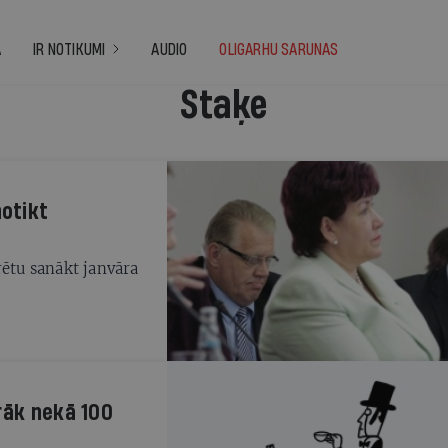
A
IR NOTIKUMI
AUDIO
OLIGARHU SARUNAS
Staķe
otikt
rētu sanākt janvāra
rāk nekā 100