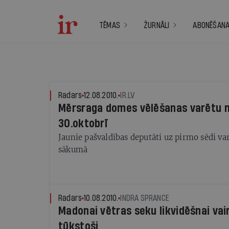
TĒMAS
ŽURNĀLI
ABONĒŠAN
Radars
12.08.2010.
IR.LV
Mērsraga domes vēlēšanas varētu n
30.oktobrī
Jaunie pašvaldības deputāti uz pirmo sēdi va
sākumā
Radars
10.08.2010.
INDRA SPRANCE
Madonai vētras seku likvidēšnai vai
tūkstoši