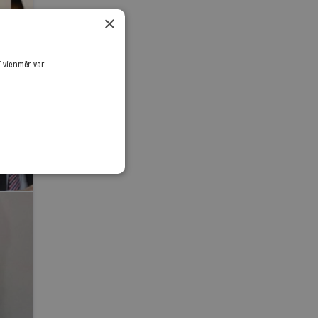
×
ī vienmēr var