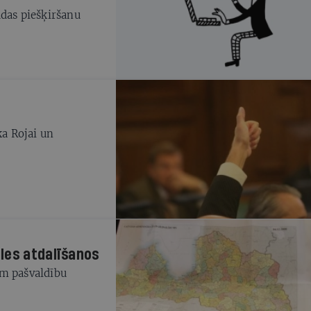
udas piešķiršanu
ka Rojai un
les atdalīšanos
ām pašvaldību