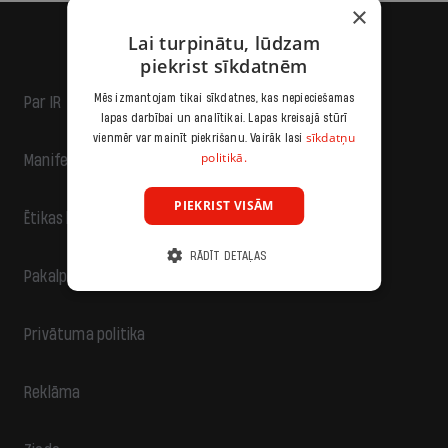
×
Lai turpinātu, lūdzam
piekrist sīkdatnēm
Mēs izmantojam tikai sīkdatnes, kas nepieciešamas
Par IR
lapas darbībai un analītikai. Lapas kreisajā stūrī
sīkdatņu
vienmēr var mainīt piekrišanu. Vairāk lasi
politikā.
Manifests
PIEKRIST VISĀM
Ētikas kodekss
RĀDĪT DETAĻAS
Pakalpojumu sniegšanas noteikumi
Privātuma politika
Reklāma