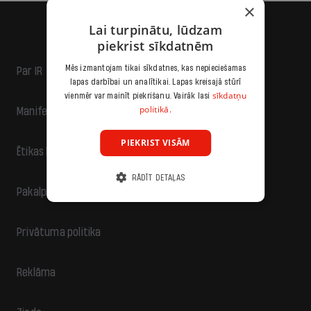
×
Lai turpinātu, lūdzam
piekrist sīkdatnēm
Mēs izmantojam tikai sīkdatnes, kas nepieciešamas
Par IR
lapas darbībai un analītikai. Lapas kreisajā stūrī
sīkdatņu
vienmēr var mainīt piekrišanu. Vairāk lasi
politikā.
Manifests
PIEKRIST VISĀM
Ētikas kodekss
RĀDĪT DETAĻAS
Pakalpojumu sniegšanas noteikumi
Privātuma politika
Reklāma