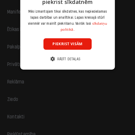
piekrist sīkdatnēm
Manifests
Mēs izmantojam tikai sīkdatnes, kas nepieciešamas
lapas darbībai un analītikai. Lapas kreisajā stūrī
sīkdatņu
vienmēr var mainīt piekrišanu. Vairāk lasi
politikā.
Ētikas kodekss
PIEKRIST VISĀM
Pakalpojumu sniegšanas noteikumi
RĀDĪT DETAĻAS
Privātuma politika
Reklāma
Ziedo
Kontakti
Piekļūstamība