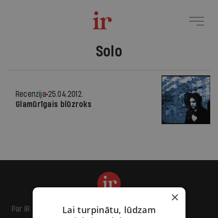
Solo
Recenzija
25.04.2012.
Glamūrīgais blūzroks
×
Lai turpinātu, lūdzam
Par IR