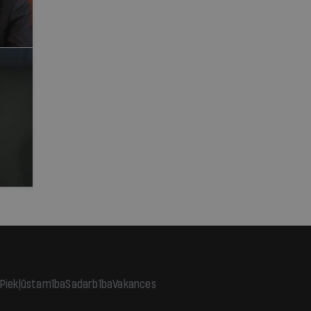
Piekļūstamība
Sadarbība
Vakances