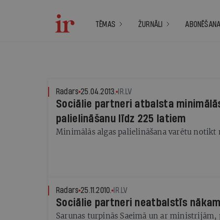
TĒMAS
ŽURNĀLI
ABONĒŠAN
Radars
25.04.2013.
IR.LV
Sociālie partneri atbalsta minimālā
palielināšanu līdz 225 latiem
Minimālās algas palielināšana varētu notik
Radars
25.11.2010.
IR.LV
Sociālie partneri neatbalstīs nāka
Sarunas turpinās Saeimā un ar ministrijām, 