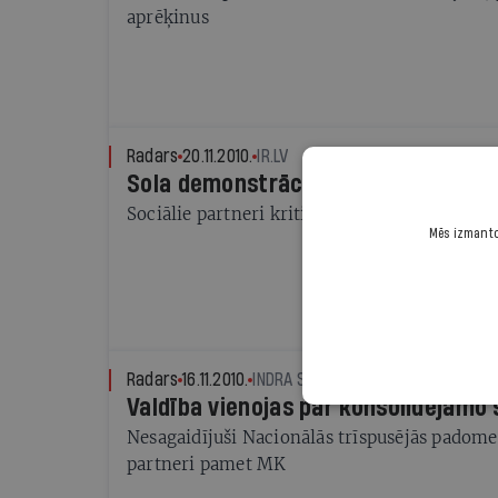
aprēķinus
Radars
20.11.2010.
IR.LV
Sola demonstrācijas, ja paaugstinā
Sociālie partneri kritizē budžeta konsolidāc
Mēs izmantoj
Radars
16.11.2010.
INDRA SPRANCE
Valdība vienojas par konsolidējam
Nesagaidījuši Nacionālās trīspusējās padomes
partneri pamet MK