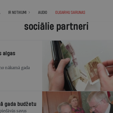
A
IR NOTIKUMI
AUDIO
OLIGARHU SARUNAS
sociālie partneri
s algas
t no nākamā gada
mā gada budžetu
piedāvās savus