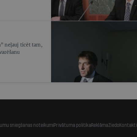
u
” neļauj ticēt tam,
rvarēšanu
jumu sniegšanas noteikumi
Privātuma politika
Reklāma
Ziedo
Kontakti