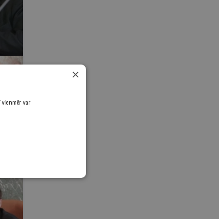
×
ī vienmēr var