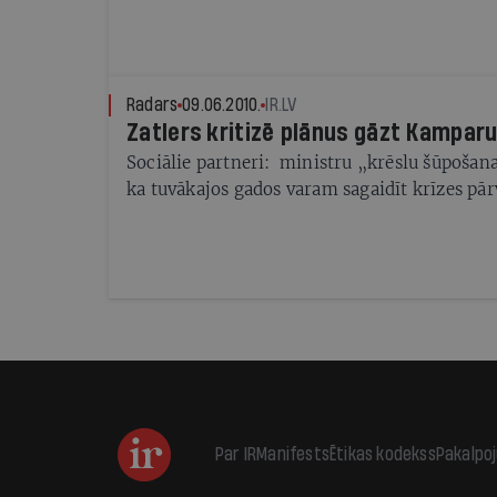
Radars
09.06.2010.
IR.LV
Zatlers kritizē plānus gāzt Kampar
Sociālie partneri: ministru „krēslu šūpošana
ka tuvākajos gados varam sagaidīt krīzes pā
Par IR
Manifests
Ētikas kodekss
Pakalpo