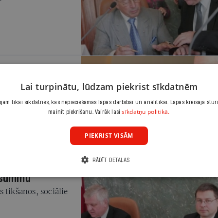
s nodokļus
Lai turpinātu, lūdzam piekrist sīkdatnēm
ijas priekšlikumus
am tikai sīkdatnes, kas nepieciešamas lapas darbībai un analītikai. Lapas kreisajā stūr
sīkdatņu politikā.
mainīt piekrišanu. Vairāk lasi
PIEKRIST VISĀM
RĀDĪT DETAĻAS
o summu
 tikšanos, sociālie