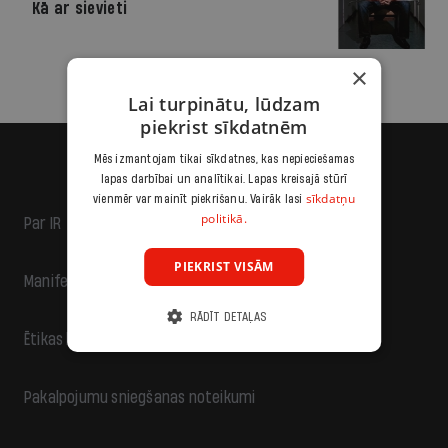
Kā ar sievieti
×
Lai turpinātu, lūdzam
piekrist sīkdatnēm
Mēs izmantojam tikai sīkdatnes, kas nepieciešamas
lapas darbībai un analītikai. Lapas kreisajā stūrī
sīkdatņu
vienmēr var mainīt piekrišanu. Vairāk lasi
politikā.
Par IR
PIEKRIST VISĀM
Manifests
RĀDĪT DETAĻAS
Ētikas kodekss
Pakalpojumu sniegšanas noteikumi