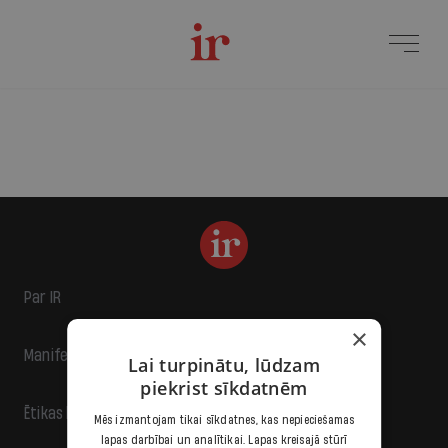
Par IR
×
Manifests
Lai turpinātu, lūdzam
piekrist sīkdatnēm
Ētikas kodekss
Mēs izmantojam tikai sīkdatnes, kas nepieciešamas
lapas darbībai un analītikai. Lapas kreisajā stūrī