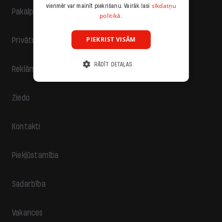
sīkdatņu
vienmēr var mainīt piekrišanu. Vairāk lasi
Pakalpojumu sniegšanas noteikumi
politikā.
PIEKRIST VISĀM
Privātuma politika
RĀDĪT DETAĻAS
Reklāma
Ziedo
Kontakti
Piekļūstamība
Sadarbība
Vakances