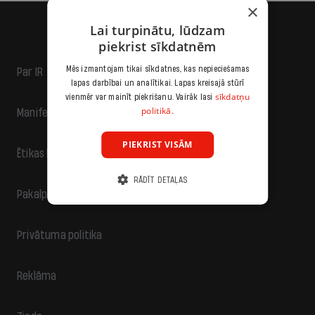
×
Lai turpinātu, lūdzam
piekrist sīkdatnēm
Mēs izmantojam tikai sīkdatnes, kas nepieciešamas
Par IR
lapas darbībai un analītikai. Lapas kreisajā stūrī
sīkdatņu
vienmēr var mainīt piekrišanu. Vairāk lasi
politikā.
Manifests
PIEKRIST VISĀM
Ētikas kodekss
RĀDĪT DETAĻAS
Pakalpojumu sniegšanas noteikumi
Privātuma politika
Reklāma