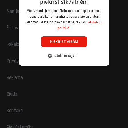
piekrist sīkdatnēm
Manifests
Mēs izmantojam tikai sīkdatnes, kas nepieciešamas
lapas darbībai un analītikai. Lapas kreisajā stūrī
sīkdatņu
vienmēr var mainīt piekrišanu. Vairāk lasi
politikā.
Ētikas kodekss
PIEKRIST VISĀM
Pakalpojumu sniegšanas noteikumi
RĀDĪT DETAĻAS
Privātuma politika
Reklāma
Ziedo
Kontakti
Piekļūstamība