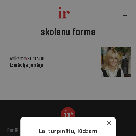
skolēnu forma
Veiksme
30.11.2011.
Izmācīja japāņi
×
Lai turpinātu, lūdzam
Par IR