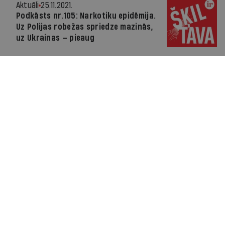
Aktuāli
25.11.2021.
Podkāsts nr.105: Narkotiku epidēmija.
Uz Polijas robežas spriedze mazinās,
uz Ukrainas — pieaug
Par IR
Manifests
Ētikas kodekss
Pakalpojumu sniegšanas noteikumi