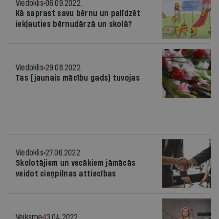
Viedoklis
06.09.2022.
Kā saprast savu bērnu un palīdzēt
iekļauties bērnudārzā un skolā?
Viedoklis
29.08.2022.
Tas (jaunais mācību gads) tuvojas
Viedoklis
27.06.2022.
Skolotājiem un vecākiem jāmācās
veidot cieņpilnas attiecības
Veiksme
13.04.2022.