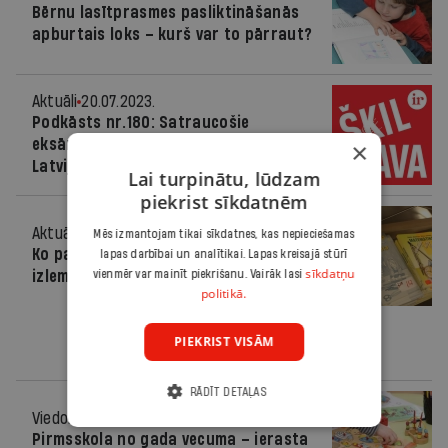
Bērnu lasītprasmes pasliktināšanās
apburtais loks – kurš var to pārraut?
Aktuāli
20.07.2023.
Podkāsts nr.180: Satraucošie
eksāmenu rezultāti. Čiks Rīgas domē.
×
Latvijas krievvalodīgie un karš
Lai turpinātu, lūdzam
piekrist sīkdatnēm
Aktuāli
13.07.2023.
Mēs izmantojam tikai sīkdatnes, kas nepieciešamas
Ko par mācību līdzekļu iegādi drīkst
lapas darbībai un analītikai. Lapas kreisajā stūrī
sīkdatņu
izlemt vecāku padomes?
vienmēr var mainīt piekrišanu. Vairāk lasi
politikā.
PIEKRIST VISĀM
RĀDĪT DETAĻAS
Viedoklis
12.07.2023.
Pirmsskola no gada vecuma – ierasta