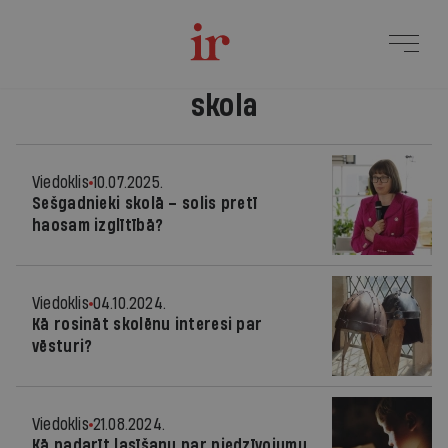
skola
Viedoklis
10.07.2025.
Sešgadnieki skolā – solis pretī
haosam izglītībā?
Viedoklis
04.10.2024.
Kā rosināt skolēnu interesi par
vēsturi?
Viedoklis
21.08.2024.
Kā padarīt lasīšanu par piedzīvojumu,