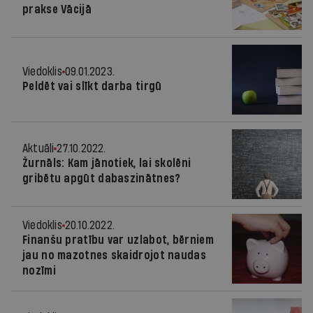
prakse Vācijā
Viedoklis
09.01.2023.
Peldēt vai slīkt darba tirgū
Aktuāli
27.10.2022.
Žurnāls: Kam jānotiek, lai skolēni
gribētu apgūt dabaszinātnes?
Viedoklis
20.10.2022.
Finanšu pratību var uzlabot, bērniem
jau no mazotnes skaidrojot naudas
nozīmi