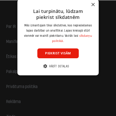
×
Lai turpinātu, lūdzam
piekrist sīkdatnēm
Mēs izmantojam tikai sīkdatnes, kas nepieciešamas
Par IR
lapas darbībai un analītikai. Lapas kreisajā stūrī
sīkdatņu
vienmēr var mainīt piekrišanu. Vairāk lasi
politikā.
Manifests
PIEKRIST VISĀM
Ētikas kodekss
RĀDĪT DETAĻAS
Pakalpojumu sniegšanas noteikumi
Privātuma politika
Reklāma