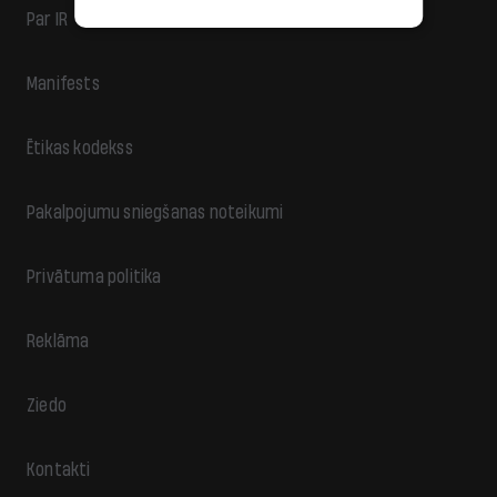
Par IR
Manifests
Ētikas kodekss
Pakalpojumu sniegšanas noteikumi
Privātuma politika
Reklāma
Ziedo
Kontakti