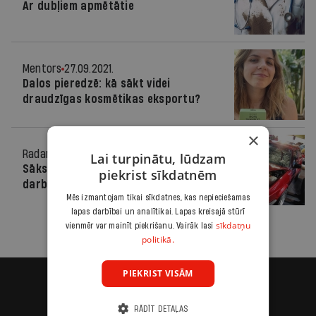
Ar dubļiem apmētātie
Mentors
27.09.2021.
Dalos pieredzē: kā sākt videi
draudzīgas kosmētikas eksportu?
×
Radars
09.06.2011.
Lai turpinātu, lūdzam
Sāks vieglo auto virsbūvju remonta
piekrist sīkdatnēm
darbnīcu sertifikāciju
Mēs izmantojam tikai sīkdatnes, kas nepieciešamas
lapas darbībai un analītikai. Lapas kreisajā stūrī
sīkdatņu
vienmēr var mainīt piekrišanu. Vairāk lasi
politikā.
PIEKRIST VISĀM
RĀDĪT DETAĻAS