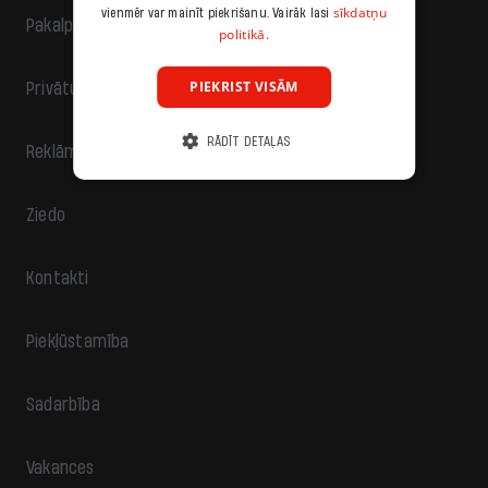
sīkdatņu
vienmēr var mainīt piekrišanu. Vairāk lasi
Pakalpojumu sniegšanas noteikumi
politikā.
PIEKRIST VISĀM
Privātuma politika
RĀDĪT DETAĻAS
Reklāma
Ziedo
Kontakti
Piekļūstamība
Sadarbība
Vakances