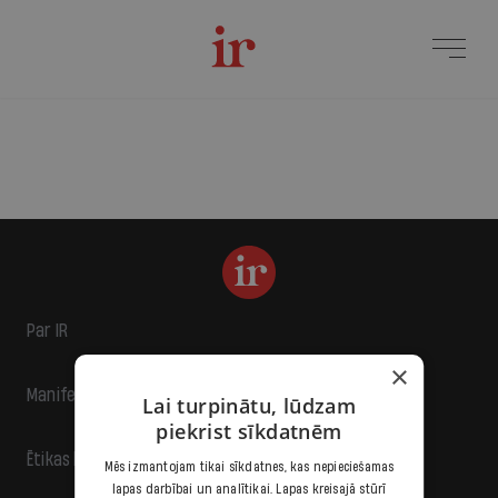
Par IR
×
Manifests
Lai turpinātu, lūdzam
piekrist sīkdatnēm
Ētikas kodekss
Mēs izmantojam tikai sīkdatnes, kas nepieciešamas
lapas darbībai un analītikai. Lapas kreisajā stūrī