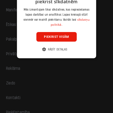
piekrist sīkdatnēm
Manifests
Mēs izmantojam tikai sīkdatnes, kas nepieciešamas
lapas darbībai un analītikai. Lapas kreisajā stūrī
sīkdatņu
vienmēr var mainīt piekrišanu. Vairāk lasi
politikā.
Ētikas kodekss
PIEKRIST VISĀM
Pakalpojumu sniegšanas noteikumi
RĀDĪT DETAĻAS
Privātuma politika
Reklāma
Ziedo
Kontakti
Piekļūstamība