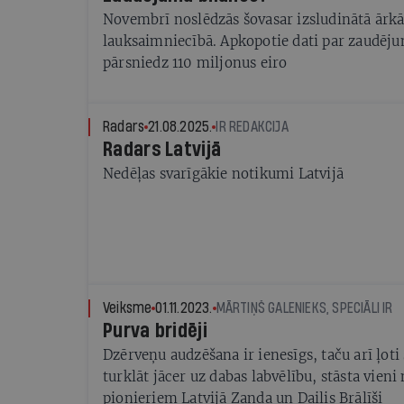
Novembrī noslēdzās šovasar izsludinātā ārkār
lauksaimniecībā. Apkopotie dati par zaudēju
pārsniedz 110 miljonus eiro
Radars
21.08.2025.
IR REDAKCIJA
Radars Latvijā
Nedēļas svarīgākie notikumi Latvijā
Veiksme
01.11.2023.
MĀRTIŅŠ GALENIEKS, SPECIĀLI IR
Purva bridēji
Dzērveņu audzēšana ir ienesīgs, taču arī ļot
turklāt jācer uz dabas labvēlību, stāsta vieni
pionieriem Latvijā Zanda un Dailis Brālīši