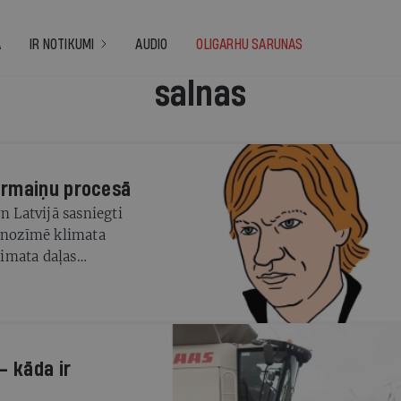
A
IR NOTIKUMI
AUDIO
OLIGARHU SARUNAS
salnas
ārmaiņu procesā
n Latvijā sasniegti
s nozīmē klimata
imata daļas
— kāda ir