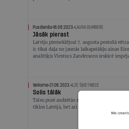
Pusdienās
16.08.2023.
LAURA DUMBERE
Jāsāk pierast
Latviju piemeklējusī 7. augusta postošā vētra
ir tikai daļa no jaunās laikapstākļu ainas Ei
analītiķis Viesturs Zandersons ieskicē iespē
Veiksme
21.06.2023.
ILZE ŠĶIETNIECE
Solis tālāk
Talsu pusē audzētās zemenes nonāk ne tikai l
tīklos Latvijā, bet arī aiz valsts robežām
Mēs izmantoj