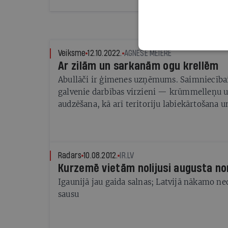
Veiksme
12.10.2022.
AGNESE MEIERE
Ar zilām un sarkanām ogu krellēm
Abullāči ir ģimenes uzņēmums. Saimniecībai 
galvenie darbības virzieni — krūmmelleņu u
audzēšana, kā arī teritoriju labiekārtošana
Radars
10.08.2012.
IR.LV
Kurzemē vietām nolijusi augusta n
Igaunijā jau gaida salnas; Latvijā nākamo ned
sausu