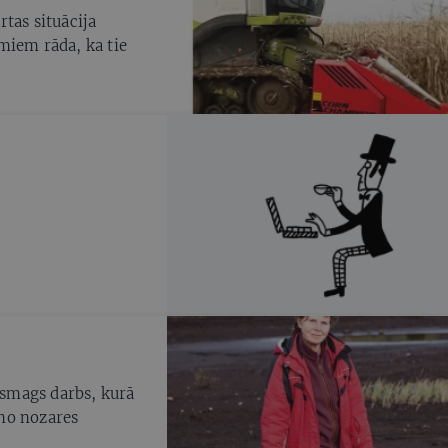
tas situācija
miem rāda, ka tie
i smags darbs, kurā
 no nozares