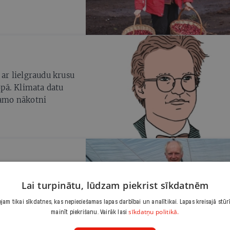
 ar lielgraudu krusu
ropā. Klimata datu
jamo nākotni
ielākajos veikalu
Lai turpinātu, lūdzam piekrist sīkdatnēm
am tikai sīkdatnes, kas nepieciešamas lapas darbībai un analītikai. Lapas kreisajā stūr
sīkdatņu politikā.
mainīt piekrišanu. Vairāk lasi