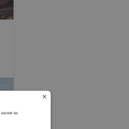
×
ī vienmēr var