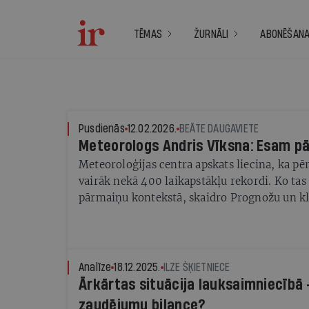
TĒMAS
ŽURNĀLI
ABONĒŠAN
Pusdienās
12.02.2026.
BEĀTE DAUGAVIETE
Meteorologs Andris Vīksna: Esam p
Meteoroloģijas centra apskats liecina, ka pēr
vairāk nekā 400 laikapstākļu rekordi. Ko ta
pārmaiņu kontekstā, skaidro Prognožu un kl
vadītājs, meteorologs Andris Vīksna
Analīze
18.12.2025.
ILZE ŠĶIETNIECE
Ārkārtas situācija lauksaimniecībā 
zaudējumu bilance?