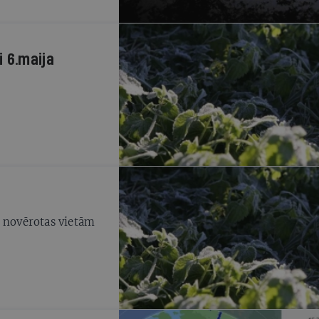
 6.maija
ā novērotas vietām