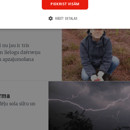
PIEKRIST VISĀM
RĀDĪT DETAĻAS
nu jau ir trīs
n lielogu dzērveņu
 un apzaļumošana
orma
ēļu sola siltu un