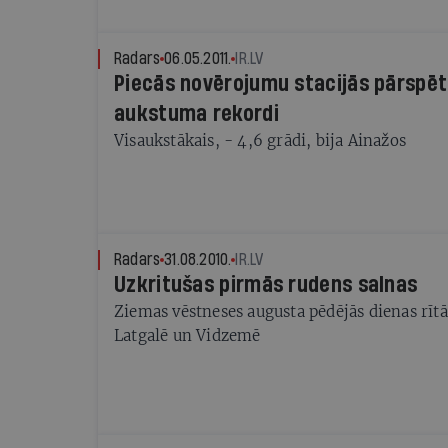
Radars
06.05.2011.
IR.LV
Piecās novērojumu stacijās pārspēti
aukstuma rekordi
Visaukstākais, - 4,6 grādi, bija Ainažos
Radars
31.08.2010.
IR.LV
Uzkritušas pirmās rudens salnas
Ziemas vēstneses augusta pēdējās dienas rīt
Latgalē un Vidzemē