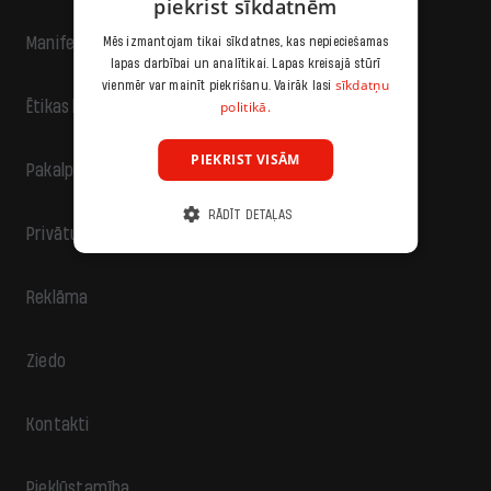
piekrist sīkdatnēm
Manifests
Mēs izmantojam tikai sīkdatnes, kas nepieciešamas
lapas darbībai un analītikai. Lapas kreisajā stūrī
sīkdatņu
vienmēr var mainīt piekrišanu. Vairāk lasi
politikā.
Ētikas kodekss
PIEKRIST VISĀM
Pakalpojumu sniegšanas noteikumi
RĀDĪT DETAĻAS
Privātuma politika
Reklāma
Ziedo
Kontakti
Piekļūstamība