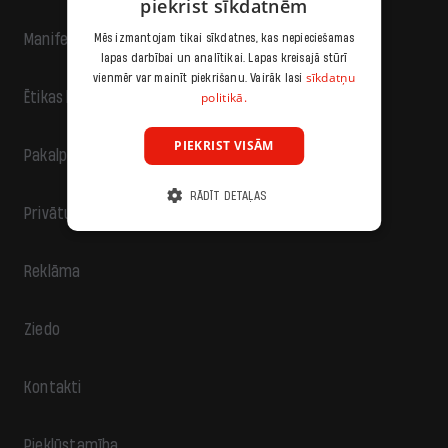
piekrist sīkdatnēm
Manifests
Mēs izmantojam tikai sīkdatnes, kas nepieciešamas
lapas darbībai un analītikai. Lapas kreisajā stūrī
sīkdatņu
vienmēr var mainīt piekrišanu. Vairāk lasi
politikā.
Ētikas kodekss
PIEKRIST VISĀM
Pakalpojumu sniegšanas noteikumi
RĀDĪT DETAĻAS
Privātuma politika
Reklāma
Ziedo
Kontakti
Piekļūstamība