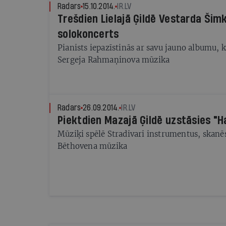
Radars
15.10.2014.
IR.LV
Trešdien Lielajā Ģildē Vestarda Šim
solokoncerts
Pianists iepazīstinās ar savu jauno albumu, k
Sergeja Rahmaņinova mūzika
Radars
26.09.2014.
IR.LV
Piektdien Mazajā Ģildē uzstāsies "
Mūziķi spēlē Stradivari instrumentus, skan
Bēthovena mūzika