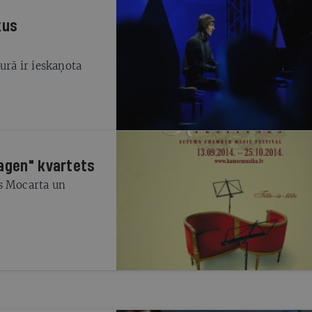
kus
urā ir ieskaņota
Hagen" kvartets
ēs Mocarta un