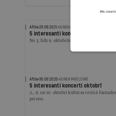
Mēs izmantoj
Afiša
29.09.2021.
GUNDA MIĶELSONE, SPECIĀLI IR
5 interesanti koncerti oktobrī
No 3. līdz 9. oktobrim Rīgā un Jūrmalā.
Afiša
30.09.2020.
GUNDA MIĶELSONE
5 interesanti koncerti oktobrī
2., 9. un 10. oktobrī kultūras centrā Fantad
perons.