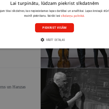
Lai turpinātu, lūdzam piekrist sīkdatnēm
am tikai sīkdatnes, kas nepieciešamas lapas darbībai un analītikai. Lapas kreisajā stūr
sīkdatņu politikā.
mainīt piekrišanu. Vairāk lasi
PIEKRIST VISĀM
RĀDĪT DETAĻAS
roms un Hanzas