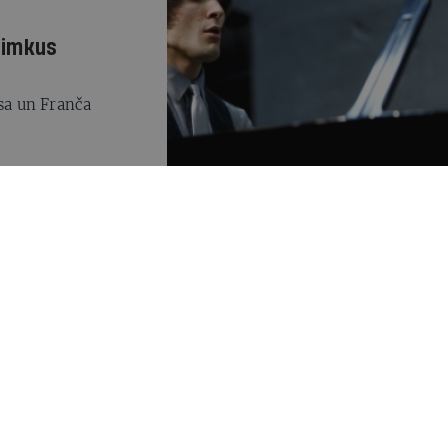
 Šimkus
āsa un Franča
onu
dens kamermūzikas