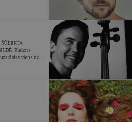
. ŠŪBERTA
ILDĒ. Rudens
uzstāsies viens no
Gijēns Keirass un
ā — Bēlas Bartoka
irasa meistarīgajā
oltāna Kodāja
ā (Lielā) simfonija.