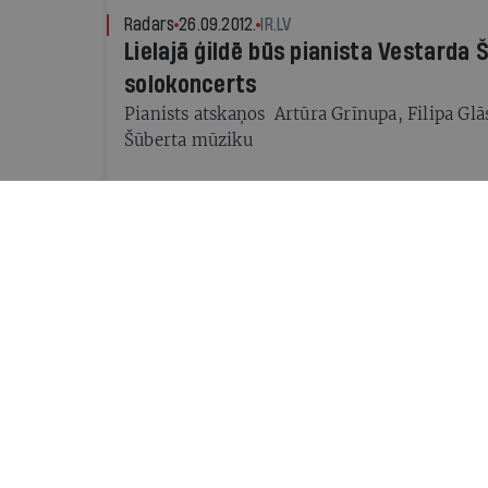
Radars
26.09.2012.
IR.LV
Lielajā ģildē būs pianista Vestarda
solokoncerts
Pianists atskaņos Artūra Grīnupa, Filipa Gl
Šūberta mūziku
Radars
13.09.2011.
IR.LV
Latvijas koncerti atklāj rudens sez
Jauno sezonu šonedēļ ieskandinās divi "Ru
festivāla" koncerti