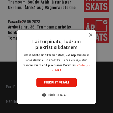
Trampam; Saūda Arābijā runā par
Ukrainu; Āfrikā aug Vāgnera ietekme
Pasaulē
26.05.2023.
Ārskats nr. 36: Trampam parādās
konkurents; krievi iebrūk Krievijā;
×
Tomass ziņo no Kijivas
Lai turpinātu, lūdzam
piekrist sīkdatnēm
Mēs izmantojam tikai sīkdatnes, kas nepieciešamas
lapas darbībai un analītikai. Lapas kreisajā stūrī
sīkdatņu
vienmēr var mainīt piekrišanu. Vairāk lasi
politikā.
PIEKRIST VISĀM
Par IR
RĀDĪT DETAĻAS
Manifests