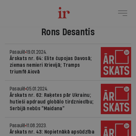
Rons Desantis
Pasaulē
19.01.2024.
Ārskats nr. 64: Elite čupojas Davosā;
ziemas nemieri Krievijā; Tramps
triumfē Aiovā
Pasaulē
05.01.2024.
Ārskats nr. 62: Raķetes pār Ukrainu;
hutieši apdraud globālo tirdzniecību;
Serbijā nebūs “Maidana”
Pasaulē
11.08.2023.
Ārskats nr. 43: Nopietnākā apsūdzība