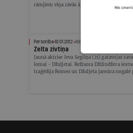
rāmjiem viņa rāvās ārā
Mēs izmantoj
Personība
10.01.2012.
ANDA BURVE-ROZĪTE
Zelta zivtiņa
Jaunā aktrise Ieva Segliņa (21) gatavojas savai
lomai - Džuljetai. Režisora Džilindžera iestu
traģēdija Romeo un Džuljeta janvāra nogalē 
Dailes teātrī. Pirmo lielo lomu pie Džilindže
gadu vecumā izrādē Lolita