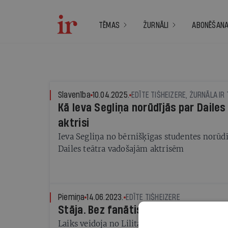
TĒMAS
ŽURNĀLI
ABONĒŠAN
Slavenība
10.04.2025.
EDĪTE TIŠHEIZERE, ŽURNĀLA IR
Kā Ieva Segliņa norūdījās par Daile
aktrisi
Ieva Segliņa no bērnišķīgas studentes norūdī
Dailes teātra vadošajām aktrisēm
Piemiņa
14.06.2023.
EDĪTE TIŠHEIZERE
Stāja. Bez fanātisma
Laiks veidoja no Lilitas Ozoliņas (1947—202