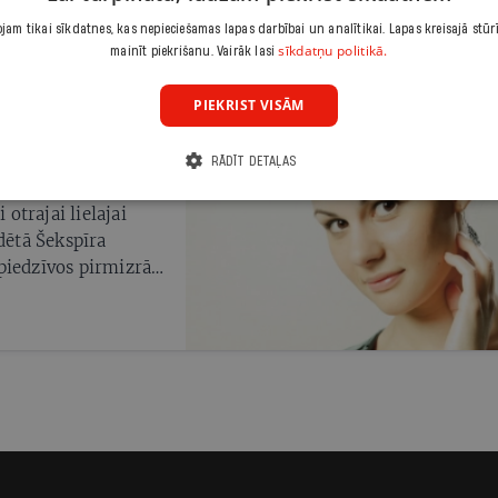
am tikai sīkdatnes, kas nepieciešamas lapas darbībai un analītikai. Lapas kreisajā stūr
sīkdatņu politikā.
mainīt piekrišanu. Vairāk lasi
PIEKRIST VISĀM
RĀDĪT DETAĻAS
 otrajai lielajai
dētā Šekspīra
piedzīvos pirmizrādi
ra viņa nospēlēja 16