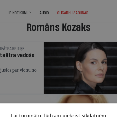
A
IR NOTIKUMI
AUDIO
OLIGARHU SARUNAS
Romāns Kozaks
 TEĀTRA KRITIĶE
s teātra vadošo
jusies par vienu no
3) leģendu, no kuras
Lai turpinātu, lūdzam piekrist sīkdatnēm