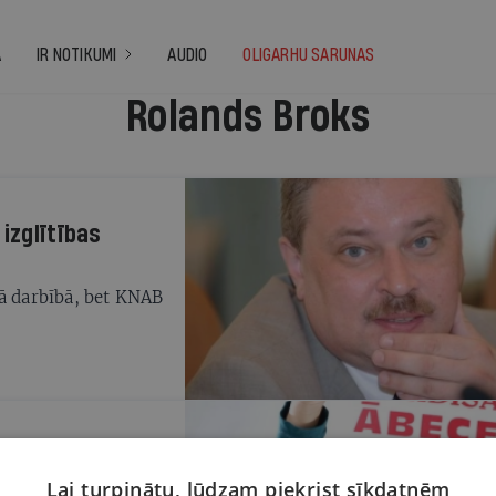
A
IR NOTIKUMI
AUDIO
OLIGARHU SARUNAS
Rolands Broks
izglītības
jā darbībā, bet KNAB
jo izglītību būs
Lai turpinātu, lūdzam piekrist sīkdatnēm