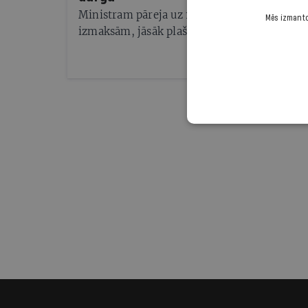
Ministram pāreja uz 11 klašu vidējo izglītību
Mēs izmantoj
izmaksām, jāsāk plaša diskusija.