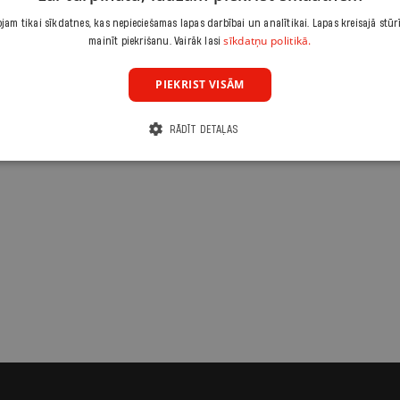
 saistās ar dārgām
am tikai sīkdatnes, kas nepieciešamas lapas darbībai un analītikai. Lapas kreisajā stūr
sīkdatņu politikā.
mainīt piekrišanu. Vairāk lasi
PIEKRIST VISĀM
RĀDĪT DETAĻAS