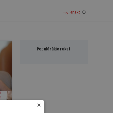
Ienākt
Populārākie raksti
×