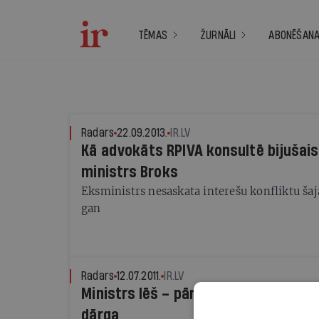
TĒMAS
ŽURNĀLI
ABONĒŠAN
Radars
22.09.2013.
IR.LV
Kā advokāts RPIVA konsultē bijušais 
ministrs Broks
Eksministrs nesaskata interešu konfliktu ša
gan
Radars
12.07.2011.
IR.LV
Ministrs lēš – pāreja uz 11 klašu vidē
dārga