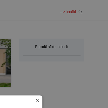
Ienākt
Populārākie raksti
×