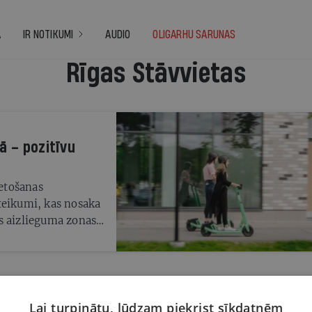
A
IR NOTIKUMI
AUDIO
OLIGARHU SARUNAS
Rīgas Stāvvietas
ā – pozitīvu
ietošanas
teikumi, kas nosaka
s aizlieguma zonas,
ciāli noteiktās
zultātā,
un mobilitātes
iteņu novietošanas
līdz 62, bet kopējais
Lai turpinātu, lūdzam piekrist sīkdatnēm