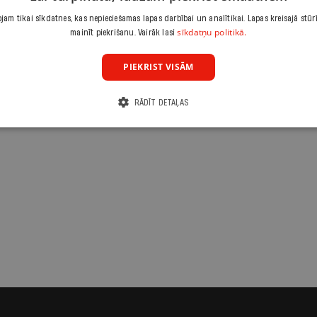
87 vietas uz 1 km2.
am tikai sīkdatnes, kas nepieciešamas lapas darbībai un analītikai. Lapas kreisajā stūr
mikromobilitātes
sīkdatņu politikā.
mainīt piekrišanu. Vairāk lasi
m, ka, atrodot
r būt visi –
PIEKRIST VISĀM
lpojumu sniedzēji,
RĀDĪT DETAĻAS