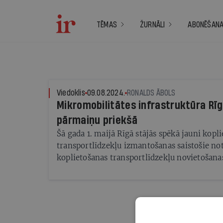
TĒMAS
ŽURNĀLI
ABONĒŠAN
Viedoklis
09.08.2024.
RONALDS ĀBOLS
Mikromobilitātes infrastruktūra Rīg
pārmaiņu priekšā
Šā gada 1. maijā Rīgā stājās spēkā jauni kopl
transportlīdzekļu izmantošanas saistošie no
koplietošanas transportlīdzekļu novietošana
pieļaujot izņēmumu to novietošanai tikai spe
vietās. Ciešas sadarbības un aktīva dialoga re
sadarbojoties kopā ar Rīgas domes Ārtelpas 
departamentu, iepriekš piedāvātās 30 skrejr
vietas pilsētas 2. zonā pašlaik ir palielinātas 