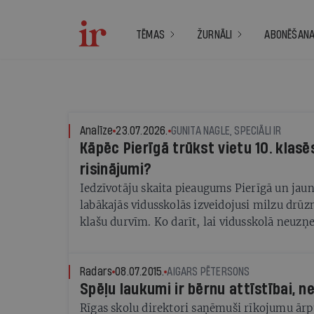
TĒMAS
ŽURNĀLI
ABONĒŠAN
Analīze
23.07.2026.
GUNITA NAGLE, SPECIĀLI IR
Kāpēc Pierīgā trūkst vietu 10. klasēs
risinājumi?
Iedzīvotāju skaita pieaugums Pierīgā un jau
labākajās vidusskolās izveidojusi milzu drūz
klašu durvīm. Ko darīt, lai vidusskolā neuzņe
Radars
08.07.2015.
AIGARS PĒTERSONS
Spēļu laukumi ir bērnu attīstībai, 
Rīgas skolu direktori saņēmuši rīkojumu ārp