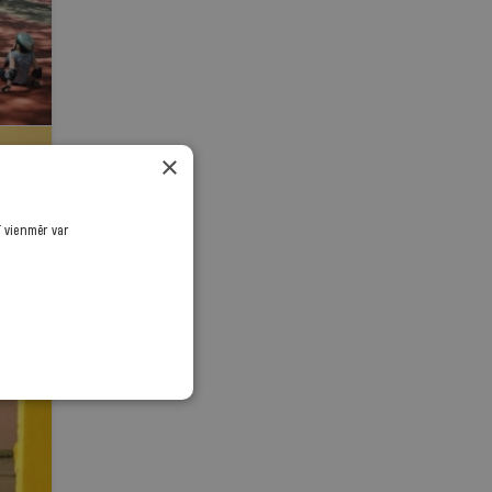
×
ī vienmēr var