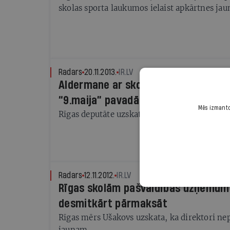
skolas sporta laukumos ielaist apkārtnes jau
Radars
20.11.2013.
IR.LV
Aldermane ar skolu direktorēm pār
“9.maija” pavadā
Mēs izmantoj
Rīgas deputāte uzskata, sodiem pamatu nere
Radars
12.11.2012.
IR.LV
Rīgas skolām pašvaldības uzņēmums
desmitkārt pārmaksāt
Rīgas mērs Ušakovs uzskata, ka direktori nep
jaunam