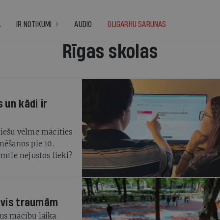
A
IR NOTIKUMI
AUDIO
OLIGARHU SARUNAS
Rīgas skolas
 un kādi ir
niešu vēlme mācīties
mēšanos pie 10.
mtie nejustos lieki?
nevis traumām
us mācību laika