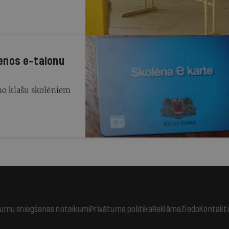
enos e-talonu
rmo klašu skolēniem
jumu sniegšanas noteikumi
Privātuma politika
Reklāma
Ziedo
Kontakti