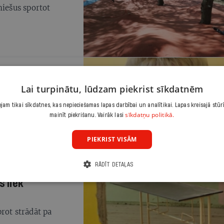
niešus sportot
runās skriešanu
Lai turpinātu, lūdzam piekrist sīkdatnēm
am tikai sīkdatnes, kas nepieciešamas lapas darbībai un analītikai. Lapas kreisajā stūr
dz
sīkdatņu politikā.
mainīt piekrišanu. Vairāk lasi
PIEKRIST VISĀM
RĀDĪT DETAĻAS
 liek
rot strādāt pa