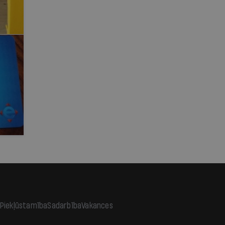
Piekļūstamība
Sadarbība
Vakances