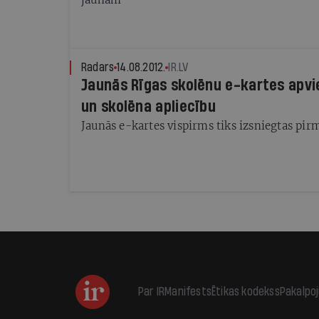
Radars
14.08.2012.
IR.LV
Jaunās Rīgas skolēnu e-kartes apvi
un skolēna apliecību
Jaunās e-kartes vispirms tiks izsniegtas pi
Par IR
Manifests
Ētikas kodekss
Pakalpo