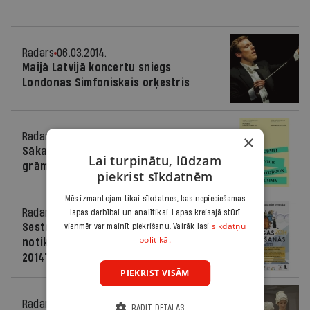
Radars
06.03.2014.
Maijā Latvijā koncertu sniegs
Londonas Simfoniskais orķestris
Radars
25.02.2014.
×
Sākas pašizdoto fotogrāfijas
Lai turpinātu, lūdzam
grāmatu konkurss "Self Publish Riga"
piekrist sīkdatnēm
Mēs izmantojam tikai sīkdatnes, kas nepieciešamas
Radars
15.02.2014.
lapas darbībai un analītikai. Lapas kreisajā stūrī
sīkdatņu
Sestdien pēcpusdienā Esplanādē
vienmēr var mainīt piekrišanu. Vairāk lasi
politikā.
notiks festivāls "Rīgas ziemošanās
2014"
PIEKRIST VISĀM
Radars
14.02.2014.
RĀDĪT DETAĻAS