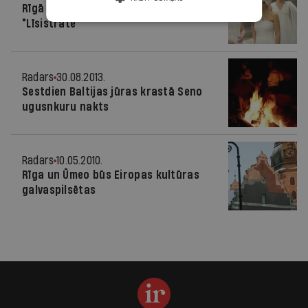
Rīgā un Liepājā rādīs kameroperu
"Līsistrate"
Radars
30.08.2013.
Sestdien Baltijas jūras krastā Seno
ugusnkuru nakts
Radars
10.05.2010.
Rīga un Ūmeo būs Eiropas kultūras
galvaspilsētas