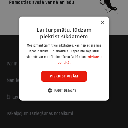
Pamosties svešā vannā ar ledu
×
Lai turpinātu, lūdzam
piekrist sīkdatnēm
Mēs izmantojam tikai sīkdatnes, kas nepieciešamas
lapas darbībai un analītikai. Lapas kreisajā stūrī
sīkdatņu
vienmēr var mainīt piekrišanu. Vairāk lasi
politikā.
Par IR
PIEKRIST VISĀM
Manifests
RĀDĪT DETAĻAS
Ētikas kodekss
Pakalpojumu sniegšanas noteikumi