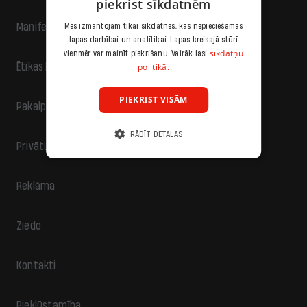
piekrist sīkdatnēm
Manifests
Mēs izmantojam tikai sīkdatnes, kas nepieciešamas
lapas darbībai un analītikai. Lapas kreisajā stūrī
sīkdatņu
vienmēr var mainīt piekrišanu. Vairāk lasi
politikā.
Ētikas kodekss
PIEKRIST VISĀM
Pakalpojumu sniegšanas noteikumi
RĀDĪT DETAĻAS
Privātuma politika
Reklāma
Ziedo
Kontakti
Piekļūstamība