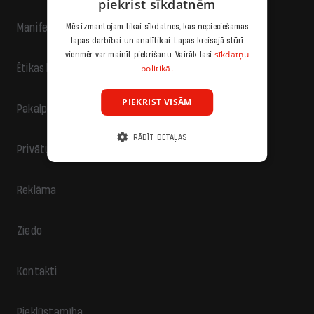
piekrist sīkdatnēm
Manifests
Mēs izmantojam tikai sīkdatnes, kas nepieciešamas
lapas darbībai un analītikai. Lapas kreisajā stūrī
sīkdatņu
vienmēr var mainīt piekrišanu. Vairāk lasi
politikā.
Ētikas kodekss
PIEKRIST VISĀM
Pakalpojumu sniegšanas noteikumi
RĀDĪT DETAĻAS
Privātuma politika
Reklāma
Ziedo
Kontakti
Piekļūstamība