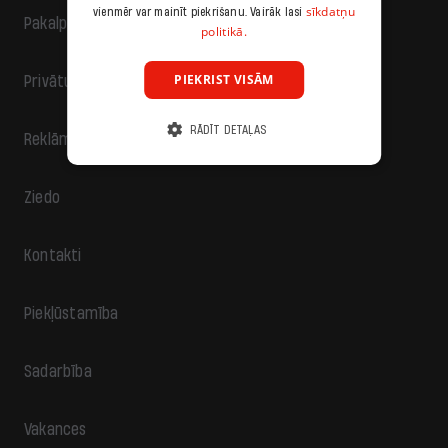
sīkdatņu
vienmēr var mainīt piekrišanu. Vairāk lasi
Pakalpojumu sniegšanas noteikumi
politikā.
PIEKRIST VISĀM
Privātuma politika
RĀDĪT DETAĻAS
Reklāma
Ziedo
Kontakti
Piekļūstamība
Sadarbība
Vakances