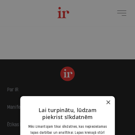
Par IR
×
Manifests
Lai turpinātu, lūdzam
piekrist sīkdatnēm
Ētikas kodekss
Mēs izmantojam tikai sīkdatnes, kas nepieciešamas
lapas darbībai un analītikai. Lapas kreisajā stūrī