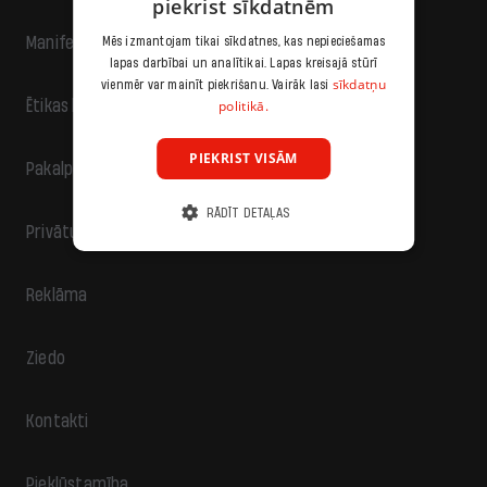
piekrist sīkdatnēm
Manifests
Mēs izmantojam tikai sīkdatnes, kas nepieciešamas
lapas darbībai un analītikai. Lapas kreisajā stūrī
sīkdatņu
vienmēr var mainīt piekrišanu. Vairāk lasi
politikā.
Ētikas kodekss
PIEKRIST VISĀM
Pakalpojumu sniegšanas noteikumi
RĀDĪT DETAĻAS
Privātuma politika
Reklāma
Ziedo
Kontakti
Piekļūstamība