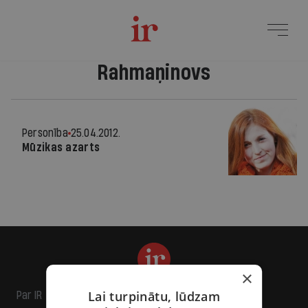
Rahmaņinovs
Personība
25.04.2012.
Mūzikas azarts
×
Lai turpinātu, lūdzam
Par IR