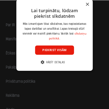
×
Lai turpinātu, lūdzam
piekrist sīkdatnēm
Mēs izmantojam tikai sīkdatnes, kas nepieciešamas
Par IR
lapas darbībai un analītikai. Lapas kreisajā stūrī
sīkdatņu
vienmēr var mainīt piekrišanu. Vairāk lasi
politikā.
Manifests
PIEKRIST VISĀM
Ētikas kodekss
RĀDĪT DETAĻAS
Pakalpojumu sniegšanas noteikumi
Privātuma politika
Reklāma