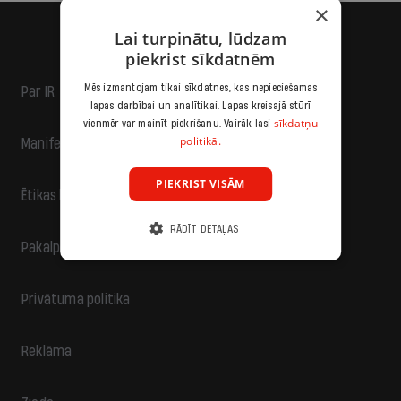
×
Lai turpinātu, lūdzam
piekrist sīkdatnēm
Mēs izmantojam tikai sīkdatnes, kas nepieciešamas
Par IR
lapas darbībai un analītikai. Lapas kreisajā stūrī
sīkdatņu
vienmēr var mainīt piekrišanu. Vairāk lasi
politikā.
Manifests
PIEKRIST VISĀM
Ētikas kodekss
RĀDĪT DETAĻAS
Pakalpojumu sniegšanas noteikumi
Privātuma politika
Reklāma