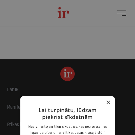
Par IR
×
Manifests
Lai turpinātu, lūdzam
piekrist sīkdatnēm
Ētikas kodekss
Mēs izmantojam tikai sīkdatnes, kas nepieciešamas
lapas darbībai un analītikai. Lapas kreisajā stūrī