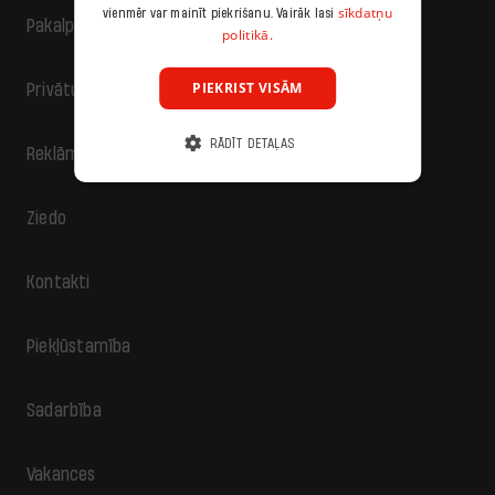
sīkdatņu
vienmēr var mainīt piekrišanu. Vairāk lasi
Pakalpojumu sniegšanas noteikumi
politikā.
PIEKRIST VISĀM
Privātuma politika
RĀDĪT DETAĻAS
Reklāma
Ziedo
Kontakti
Piekļūstamība
Sadarbība
Vakances