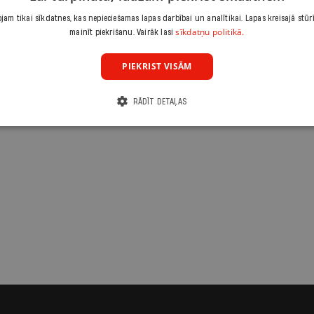
am tikai sīkdatnes, kas nepieciešamas lapas darbībai un analītikai. Lapas kreisajā stūr
sīkdatņu politikā.
mainīt piekrišanu. Vairāk lasi
PIEKRIST VISĀM
RĀDĪT DETAĻAS