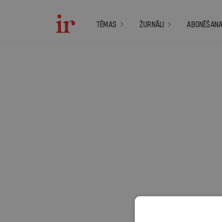
TĒMAS
ŽURNĀLI
ABONĒŠAN