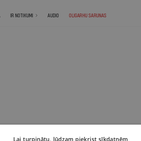
A
IR NOTIKUMI
AUDIO
OLIGARHU SARUNAS
Lai turpinātu, lūdzam piekrist sīkdatnēm