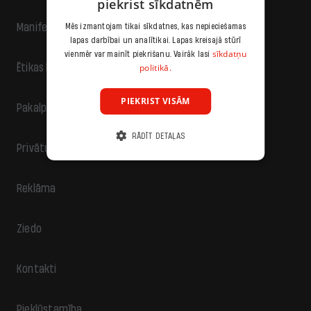
piekrist sīkdatnēm
Manifests
Mēs izmantojam tikai sīkdatnes, kas nepieciešamas
lapas darbībai un analītikai. Lapas kreisajā stūrī
sīkdatņu
vienmēr var mainīt piekrišanu. Vairāk lasi
politikā.
Ētikas kodekss
PIEKRIST VISĀM
Pakalpojumu sniegšanas noteikumi
RĀDĪT DETAĻAS
Privātuma politika
Reklāma
Ziedo
Kontakti
Piekļūstamība