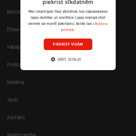
piekrist sīkdatnēm
Manifests
Mēs izmantojam tikai sīkdatnes, kas nepieciešamas
lapas darbībai un analītikai. Lapas kreisajā stūrī
sīkdatņu
vienmēr var mainīt piekrišanu. Vairāk lasi
politikā.
Ētikas kodekss
PIEKRIST VISĀM
Pakalpojumu sniegšanas noteikumi
RĀDĪT DETAĻAS
Privātuma politika
Reklāma
Ziedo
Kontakti
Piekļūstamība