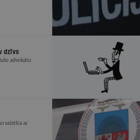
v dzīvs
udušo advokātu
u saistīta ar