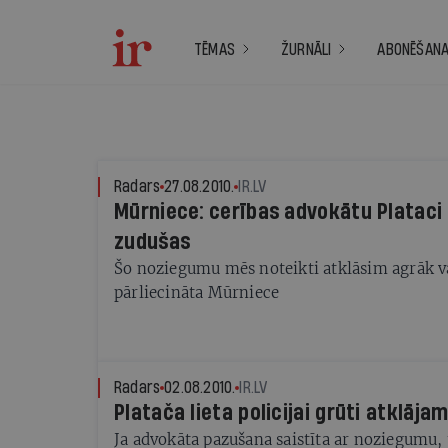
TĒMAS
ŽURNĀLI
ABONĒŠAN
Radars
27.08.2010.
IR.LV
Mūrniece: cerības advokātu Plataci 
zudušas
Šo noziegumu mēs noteikti atklāsim agrāk va
pārliecināta Mūrniece
Radars
02.08.2010.
IR.LV
Platača lieta policijai grūti atklāja
Ja advokāta pazušana saistīta ar noziegumu, 