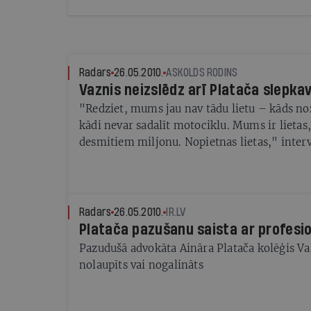
Radars
26.05.2010.
ASKOLDS RODINS
Vaznis neizslēdz arī Platača slepka
"Redziet, mums jau nav tādu lietu – kāds noz
kādi nevar sadalīt motociklu. Mums ir lietas, kurās figurē
desmitiem miljonu. Nopietnas lietas," intervijā Ir.lv saka
pazudušā advokāta Aināra Platača kolēģis Alo
Radars
26.05.2010.
IR.LV
Platača pazušanu saista ar profesi
Pazudušā advokāta Aināra Platača kolēģis Vaz
nolaupīts vai nogalināts