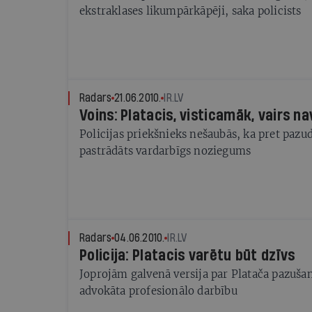
ekstraklases likumpārkāpēji, saka policists
Radars
21.06.2010.
IR.LV
Voins: Platacis, visticamāk, vairs na
Policijas priekšnieks nešaubās, ka pret paz
pastrādāts vardarbīgs noziegums
Radars
04.06.2010.
IR.LV
Policija: Platacis varētu būt dzīvs
Joprojām galvenā versija par Platača pazušan
advokāta profesionālo darbību