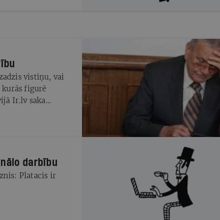
vību
adzis vistiņu, vai
izs Vaznis.
onālo darbību
nis: Platacis ir