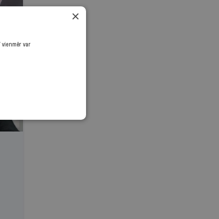
×
ī vienmēr var