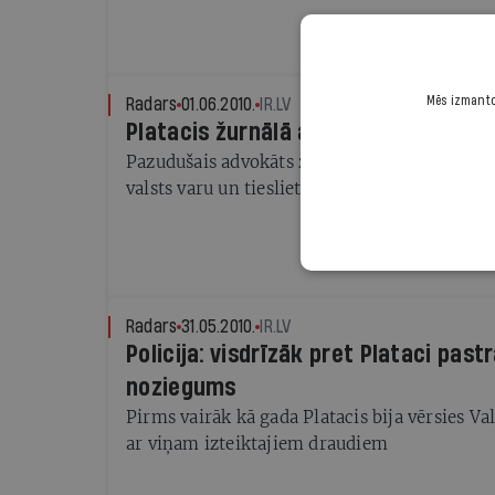
Mēs izmantoj
Radars
01.06.2010.
IR.LV
Platacis žurnālā asi kritizē tiesu si
Pazudušais advokāts žurnāla Forbes publikāci
valsts varu un tieslietu sistēmu
Radars
31.05.2010.
IR.LV
Policija: visdrīzāk pret Plataci past
noziegums
Pirms vairāk kā gada Platacis bija vērsies Vals
ar viņam izteiktajiem draudiem