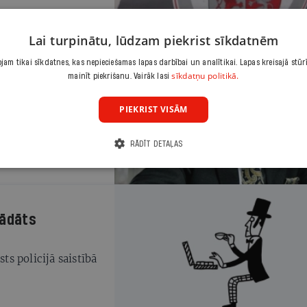
Lai turpinātu, lūdzam piekrist sīkdatnēm
am tikai sīkdatnes, kas nepieciešamas lapas darbībai un analītikai. Lapas kreisajā stūr
sīkdatņu politikā.
mainīt piekrišanu. Vairāk lasi
stēmu Latvijā
jā kritiski vērtē
PIEKRIST VISĀM
RĀDĪT DETAĻAS
rādāts
ts policijā saistībā