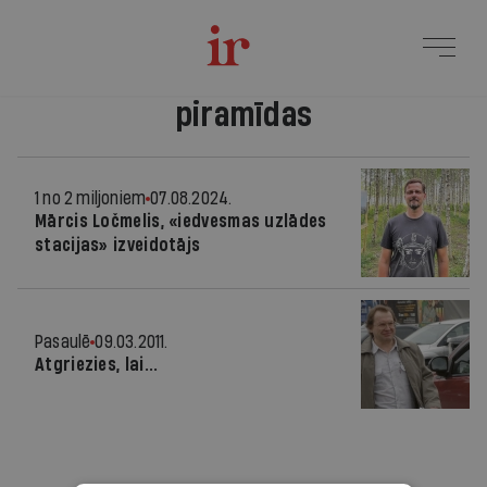
piramīdas
1 no 2 miljoniem
07.08.2024.
Mārcis Ločmelis, «iedvesmas uzlādes
stacijas» izveidotājs
Pasaulē
09.03.2011.
Atgriezies, lai...