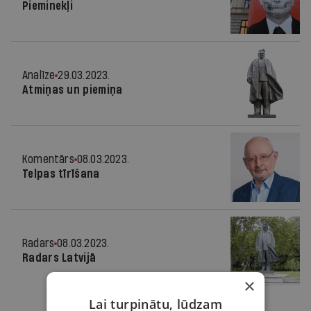
Pieminekļi
Analīze
29.03.2023.
Atmiņas un piemiņa
Komentārs
08.03.2023.
Telpas tīrīšana
Radars
08.03.2023.
Radars Latvijā
×
Lai turpinātu, lūdzam