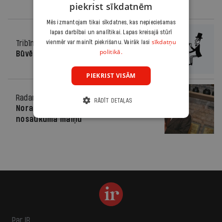
piekrist sīkdatnēm
Mēs izmantojam tikai sīkdatnes, kas nepieciešamas
lapas darbībai un analītikai. Lapas kreisajā stūrī
sīkdatņu
Tribīne
25.07.2018.
vienmēr var mainīt piekrišanu. Vairāk lasi
politikā.
Būvē nevietā
PIEKRIST VISĀM
Radars
16.08.2011.
RĀDĪT DETAĻAS
Noraida ieceri par Dudajeva gatves
nosaukuma maiņu
Par IR