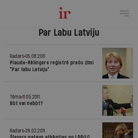
Par Labu Latviju
Radars
05.08.2011.
Plaude-Rēlingere reģistrē preču zīmi
"Par labu Latviju"
Tēma
11.05.2011.
Būt vai nebūt?
Radars
26.02.2011.
Šlesers gatavs atkāpties no LPP/LC