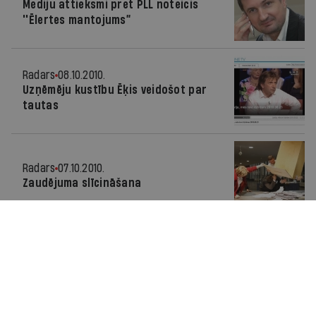
Mediju attieksmi pret PLL noteicis
''Ēlertes mantojums”
Radars
08.10.2010.
Uzņēmēju kustību Ēķis veidošot par
tautas
Radars
07.10.2010.
Zaudējuma slīcināšana
Radars
07.10.2010.
Jaundžeikars: iespējams, viltoti
vēlēšanu rezultāti