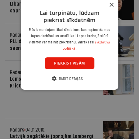
×
Lībane-Šķēle pieļauj "Vienotības"
saprašanos ar PLL
Lai turpinātu, lūdzam
piekrist sīkdatnēm
Mēs izmantojam tikai sīkdatnes, kas nepieciešamas
Radars
06.11.2010.
lapas darbībai un analītikai. Lapas kreisajā stūrī
PLL deklarētie vēlēšanu izdevumi
sīkdatņu
vienmēr var mainīt piekrišanu. Vairāk lasi
sasniedz miljonu
politikā.
PIEKRIST VISĀM
Radars
04.11.2010.
Lems par PLL demisijas pieprasījumu
RĀDĪT DETAĻAS
Kristovskim
Radars
04.11.2010.
Latvijā bagātākie joprojām Lembergi