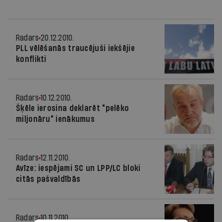
Radars
20.12.2010.
PLL vēlēšanās traucējuši iekšējie
konflikti
Radars
10.12.2010.
Šķēle ierosina deklarēt "pelēko
miljonāru" ienākumus
Radars
12.11.2010.
Avīze: iespējami SC un LPP/LC bloki
citās pašvaldībās
Radars
10.11.2010.