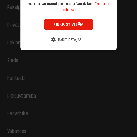
sīkdatņu
vienmēr var mainīt piekrišanu. Vairāk lasi
Pakalpojumu sniegšanas noteikumi
politikā.
PIEKRIST VISĀM
Privātuma politika
RĀDĪT DETAĻAS
Reklāma
Ziedo
Kontakti
Piekļūstamība
Sadarbība
Vakances