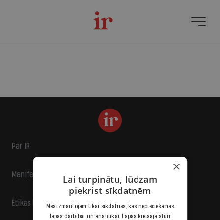
Par IR
×
Manifests
Lai turpinātu, lūdzam
piekrist sīkdatnēm
Ētikas kodekss
Mēs izmantojam tikai sīkdatnes, kas nepieciešamas
lapas darbībai un analītikai. Lapas kreisajā stūrī