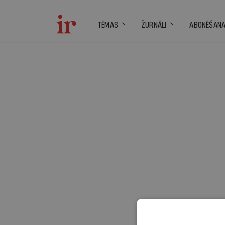
TĒMAS
ŽURNĀLI
ABONĒŠAN