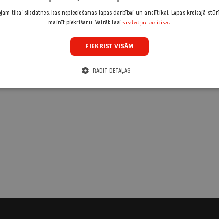
am tikai sīkdatnes, kas nepieciešamas lapas darbībai un analītikai. Lapas kreisajā stūr
sīkdatņu politikā.
mainīt piekrišanu. Vairāk lasi
PIEKRIST VISĀM
RĀDĪT DETAĻAS