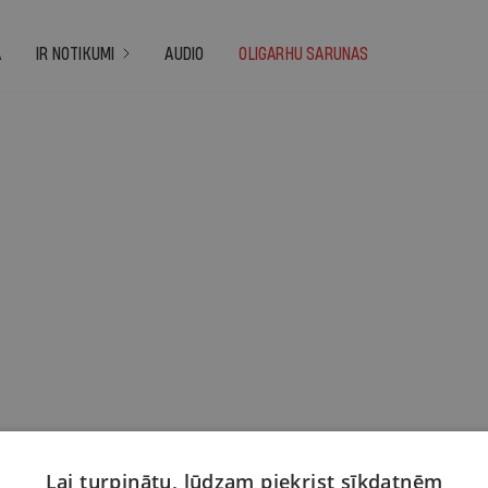
A
IR NOTIKUMI
AUDIO
OLIGARHU SARUNAS
Lai turpinātu, lūdzam piekrist sīkdatnēm