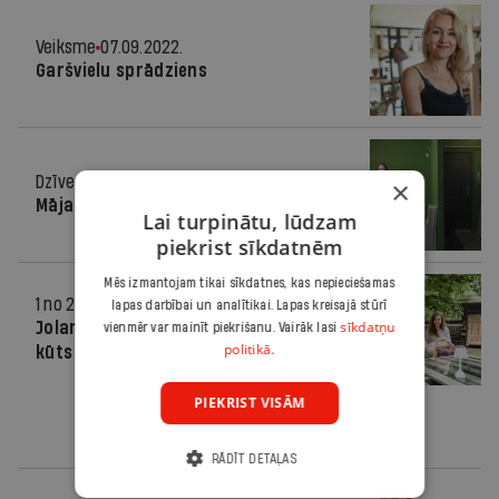
Veiksme
07.09.2022.
Garšvielu sprādziens
Dzīve
24.03.2021.
×
Māja brālim
Lai turpinātu, lūdzam
piekrist sīkdatnēm
Mēs izmantojam tikai sīkdatnes, kas nepieciešamas
1 no 2 miljoniem
29.07.2020.
lapas darbībai un analītikai. Lapas kreisajā stūrī
sīkdatņu
Jolanta un Māris Čeiči-Kalniņi, Aitu
vienmēr var mainīt piekrišanu. Vairāk lasi
politikā.
kūts skatuves īpašnieki
PIEKRIST VISĀM
RĀDĪT DETAĻAS