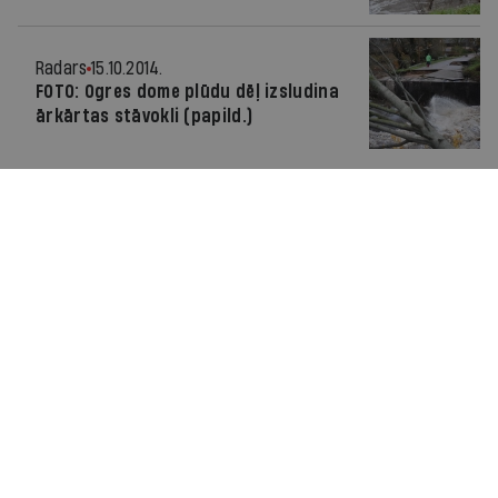
Radars
15.10.2014.
FOTO: Ogres dome plūdu dēļ izsludina
ārkārtas stāvokli (papild.)
Labsajūta
09.07.2014.
Laivotāju klusie ūdeņi
Radars
15.04.2014.
Ogrē no amata gāzts ilggadējais
novada domes priekšsēdētājs
Bartkevičs