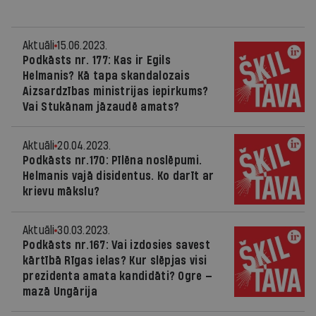
Aktuāli
15.06.2023.
Podkāsts nr. 177: Kas ir Egils
Helmanis? Kā tapa skandalozais
Aizsardzības ministrijas iepirkums?
Vai Stukānam jāzaudē amats?
Aktuāli
20.04.2023.
Podkāsts nr.170: Pīlēna noslēpumi.
Helmanis vajā disidentus. Ko darīt ar
krievu mākslu?
Aktuāli
30.03.2023.
Podkāsts nr.167: Vai izdosies savest
kārtībā Rīgas ielas? Kur slēpjas visi
prezidenta amata kandidāti? Ogre —
mazā Ungārija